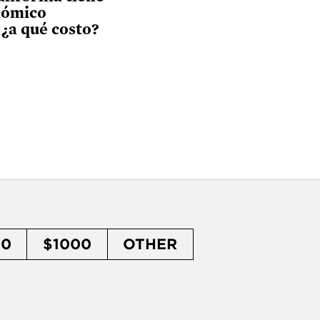
nómico
 ¿a qué costo?
50
$1000
OTHER