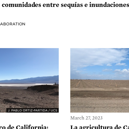
us comunidades entre sequías e inundacione
LABORATION
J. PABLO ORTIZ-PARTIDA / UCS
March 27, 2023
ro de California:
La agricultura de C