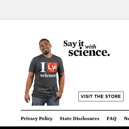
VISIT THE STORE
Privacy Policy
State Disclosures
FAQ
N
© Union of Concerned Scientists
We are a 501(c)(3) nonprof