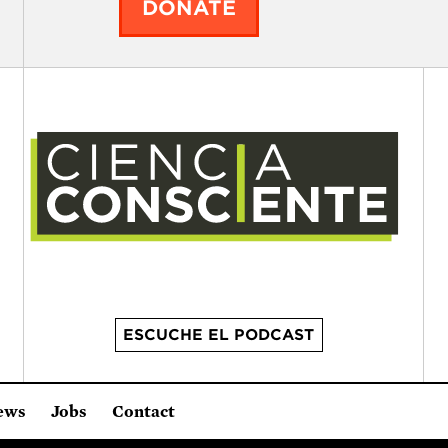
DONATE
ESCUCHE EL PODCAST
ews
Jobs
Contact
it organization.
2 Brattle Square, Cambridge MA 02138, USA
(617) 3